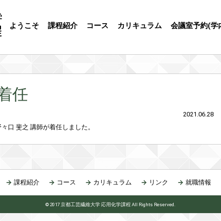
ようこそ
課程紹介
コース
カリキュラム
会議室予約(学
着任
2021.06.28
野々口 斐之 講師が着任しました。
課程紹介
コース
カリキュラム
リンク
就職情報
© 2017 京都工芸繊維大学 応用化学課程 All Rights Reserved.